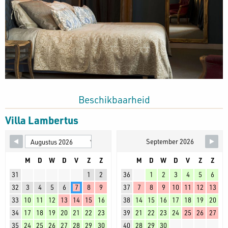
Beschikbaarheid
Villa Lambertus
September 2026
M
D
W
D
V
Z
Z
M
D
W
D
V
Z
Z
31
1
2
36
1
2
3
4
5
6
32
3
4
5
6
7
8
9
37
7
8
9
10
11
12
13
33
10
11
12
13
14
15
16
38
14
15
16
17
18
19
20
34
17
18
19
20
21
22
23
39
21
22
23
24
25
26
27
35
24
25
26
27
28
29
30
40
28
29
30